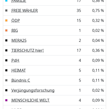
FAMILIE
17
0,36 %
FREIE WÄHLER
35
0,75 %
ÖDP
15
0,32 %
BIG
1
0,02 %
MERA25
2
0,04 %
TIERSCHUTZ hier!
17
0,36 %
PdH
4
0,09 %
HEIMAT
5
0,11 %
Bündnis C
5
0,11 %
Verjüngungsforschung
1
0,02 %
MENSCHLICHE WELT
4
0,09 %