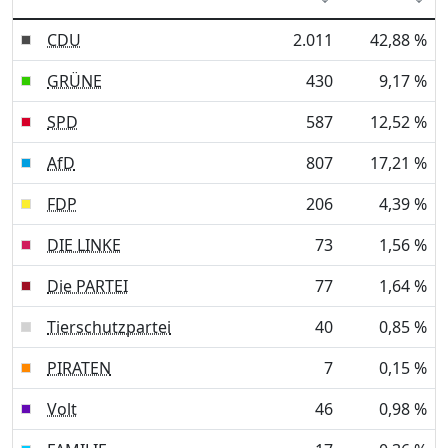
CDU
2.011
42,88 %
GRÜNE
430
9,17 %
SPD
587
12,52 %
AfD
807
17,21 %
FDP
206
4,39 %
DIE LINKE
73
1,56 %
Die PARTEI
77
1,64 %
Tierschutzpartei
40
0,85 %
PIRATEN
7
0,15 %
Volt
46
0,98 %