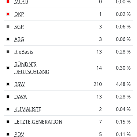
MLPD
0
0,00 %
DKP
1
0,02 %
SGP
3
0,06 %
ABG
3
0,06 %
dieBasis
13
0,28 %
BÜNDNIS
14
0,30 %
DEUTSCHLAND
BSW
210
4,48 %
DAVA
13
0,28 %
KLIMALISTE
2
0,04 %
LETZTE GENERATION
7
0,15 %
PDV
5
0,11 %