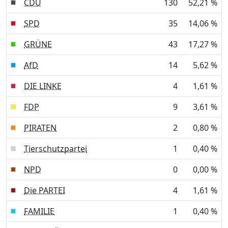
CDU
130
52,21 %
SPD
35
14,06 %
GRÜNE
43
17,27 %
AfD
14
5,62 %
DIE LINKE
4
1,61 %
FDP
9
3,61 %
PIRATEN
2
0,80 %
Tierschutzpartei
1
0,40 %
NPD
0
0,00 %
Die PARTEI
4
1,61 %
FAMILIE
1
0,40 %