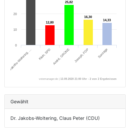
25,82
25,82
20
16,30
16,30
14,33
14,33
12,80
12,80
10
0
Joseph, FDP
Sonstige
Dr. Jakobs-Woltering, …
Klein, SPD
André, GRÜNE
votemanager.de |
13.09.2020 21:00 Uhr - 2 von 2 Ergebnissen
Gewählt
Dr. Jakobs-Woltering, Claus Peter (CDU)