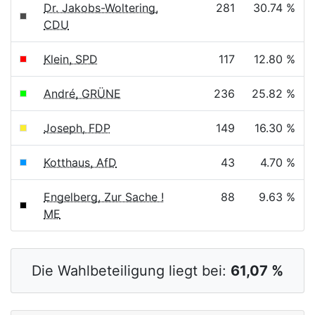
Dr. Jakobs-Woltering,
281
30.74 %
CDU
Klein, SPD
117
12.80 %
André, GRÜNE
236
25.82 %
Joseph, FDP
149
16.30 %
Kotthaus, AfD
43
4.70 %
Engelberg, Zur Sache !
88
9.63 %
ME
Die Wahlbeteiligung liegt bei:
61,07 %