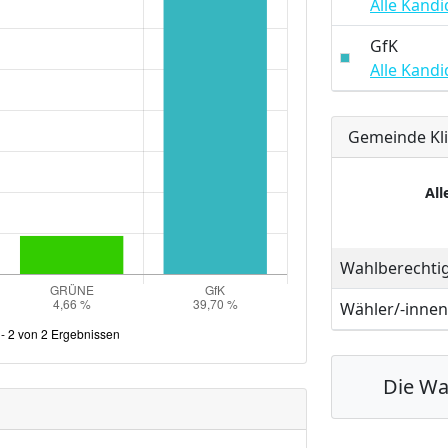
Alle Kandid
GfK
Alle Kandid
Gemeinde Kl
All
Wahlberechti
Wähler/-innen
Die Wah