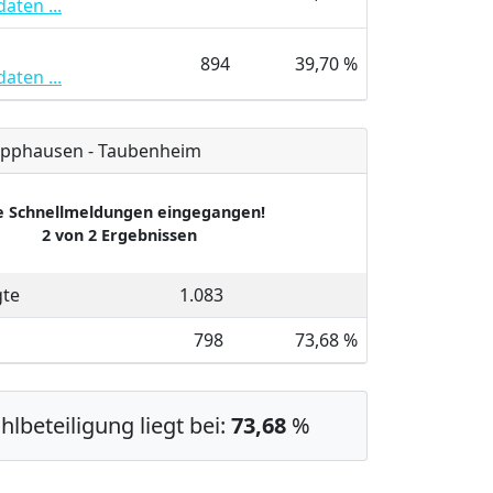
aten ...
894
39,70 %
aten ...
ipphausen - Taubenheim
e Schnellmeldungen eingegangen!
2 von 2 Ergebnissen
gte
1.083
798
73,68 %
lbeteiligung liegt bei:
73,68
%