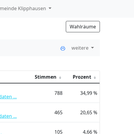
meinde Klipphausen
Wahlräume
weitere
Stimmen
Prozent
788
34,99 %
aten ...
465
20,65 %
aten ...
105
4,66 %