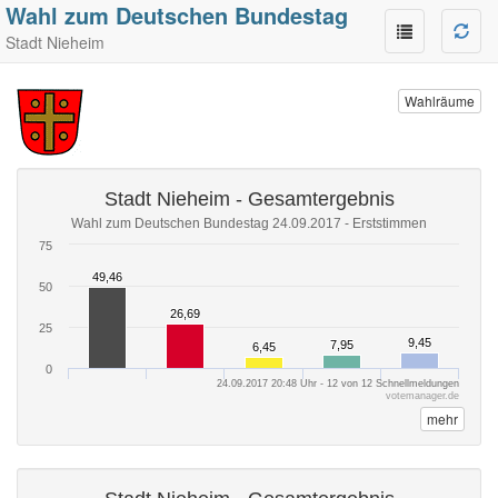
Wahl zum Deutschen Bundestag
Stadt Nieheim
Wahlräume
Stadt Nieheim - Gesamtergebnis
Wahl zum Deutschen Bundestag 24.09.2017 - Erststimmen
75
49,46
49,46
50
26,69
26,69
25
9,45
9,45
7,95
7,95
6,45
6,45
0
24.09.2017 20:48 Uhr - 12 von 12 Schnellmeldungen
votemanager.de
mehr