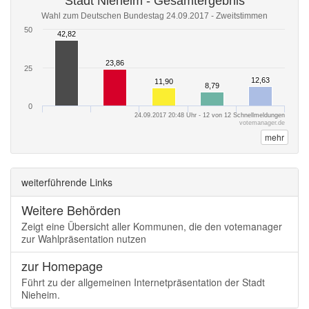
Stadt Nieheim - Gesamtergebnis
Wahl zum Deutschen Bundestag 24.09.2017 - Zweitstimmen
50
42,82
42,82
23,86
23,86
25
12,63
12,63
11,90
11,90
8,79
8,79
0
24.09.2017 20:48 Uhr - 12 von 12 Schnellmeldungen
votemanager.de
mehr
weiterführende Links
Weitere Behörden
Zeigt eine Übersicht aller Kommunen, die den votemanager
zur Wahlpräsentation nutzen
zur Homepage
Führt zu der allgemeinen Internetpräsentation der Stadt
Nieheim.