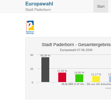
Europawahl
Start
Stadt Paderborn
Stadt Paderborn - Gesamtergebnis
Europawahl 07.06.2009
50
45,59 %
25
17,43 %
14,50 %
11,17 %
11
0
09.06.2009 17:47 Uhr - 101 von 101 Schnel
vote