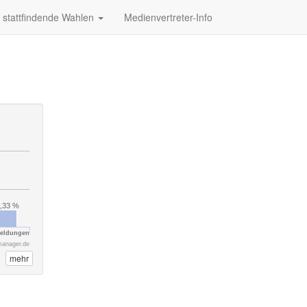
stattfindende Wahlen
Medienvertreter-Info
,33 %
lmeldungen
manager.de
mehr