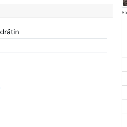
St
drätin
n