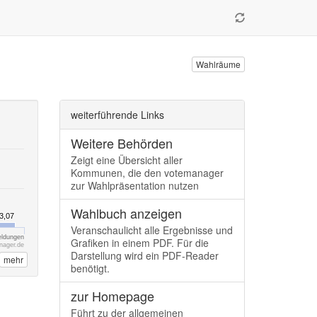
Wahlräume
weiterführende Links
Weitere Behörden
Zeigt eine Übersicht aller
Kommunen, die den votemanager
zur Wahlpräsentation nutzen
Wahlbuch anzeigen
3,07
3,07
Veranschaulicht alle Ergebnisse und
eldungen
Grafiken in einem PDF. Für die
nager.de
Darstellung wird ein PDF-Reader
mehr
benötigt.
zur Homepage
Führt zu der allgemeinen